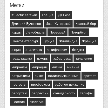
Метки
#ElectricYerevan
Греция
ДК Роза
Дмитрий Бученков
Иван Хуторской
Красный бор
Курды
Ленобласть
Первомай
Петербург
Санкт-Петербург
Турция
Финляндия
Франция
акция
аналитика
антифашизм
бюджет
градозащита
докеры
забастовка
заявления
мигранты
миграция
митинг
мнение
патриотизм
пикет
политзаключенные
протест
протесты
профсоюзы
рабочее движение
репортаж
репрессии
солидарность
тарифы
шествие
экология