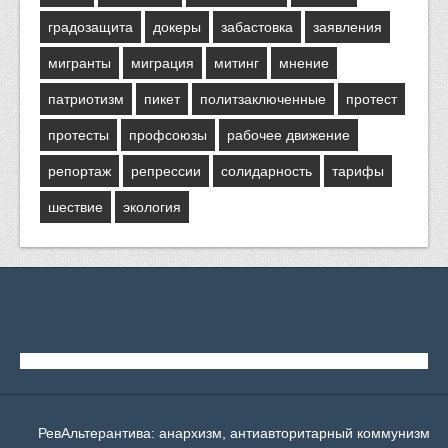
градозащита
докеры
забастовка
заявления
мигранты
миграция
митинг
мнение
патриотизм
пикет
политзаключенные
протест
протесты
профсоюзы
рабочее движение
репортаж
репрессии
солидарность
тарифы
шествие
экология
РевАльтерантива: анархизм, антиавторитарный коммунизм