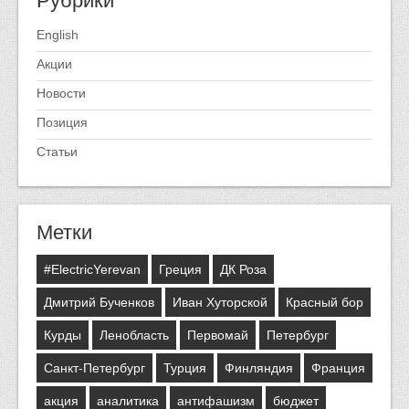
English
Акции
Новости
Позиция
Статьи
Метки
#ElectricYerevan
Греция
ДК Роза
Дмитрий Бученков
Иван Хуторской
Красный бор
Курды
Ленобласть
Первомай
Петербург
Санкт-Петербург
Турция
Финляндия
Франция
акция
аналитика
антифашизм
бюджет