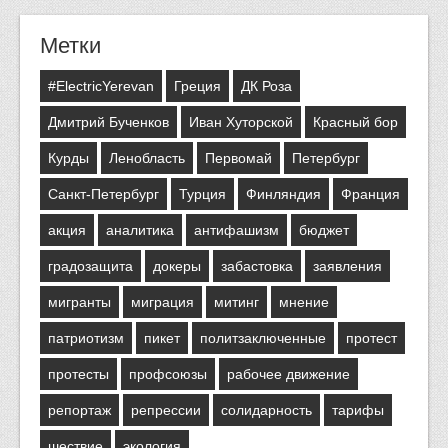
Метки
#ElectricYerevan
Греция
ДК Роза
Дмитрий Бученков
Иван Хуторской
Красный бор
Курды
Ленобласть
Первомай
Петербург
Санкт-Петербург
Турция
Финляндия
Франция
акция
аналитика
антифашизм
бюджет
градозащита
докеры
забастовка
заявления
мигранты
миграция
митинг
мнение
патриотизм
пикет
политзаключенные
протест
протесты
профсоюзы
рабочее движение
репортаж
репрессии
солидарность
тарифы
шествие
экология